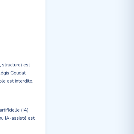
 structure) est
 Régis Goudat.
le est interdite.
tificielle (IA).
nu IA-assisté est