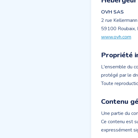
Hébergeur
OVH SAS
2 rue Kellermann
59100 Roubaix, 
www.ovh.com
Propriété i
L'ensemble du con
protégé par le dr
Toute reproduction
Contenu gén
Une partie du cont
Ce contenu est su
expressément sig