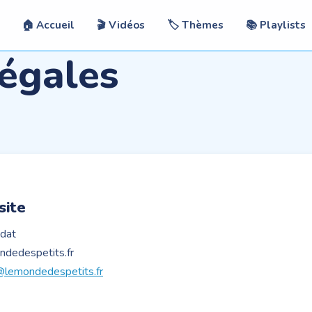
🏠 Accueil
🎬 Vidéos
🏷️ Thèmes
📚 Playlists
égales
site
dat
dedespetits.fr
@lemondedespetits.fr