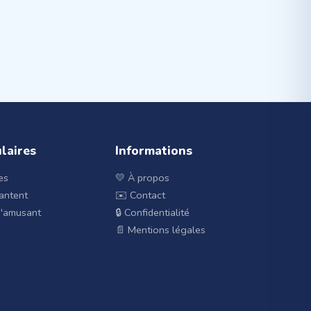
ulaires
Informations
es
💛 À propos
hantent
✉️ Contact
m'amusant
🔒 Confidentialité
📄 Mentions légales