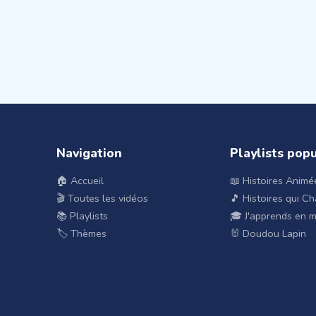
Navigation
Playlists pop
🏠 Accueil
📖 Histoires Animé
🎬 Toutes les vidéos
🎵 Histoires qui C
📚 Playlists
🎓 J'apprends en 
🏷️ Thèmes
🐰 Doudou Lapin