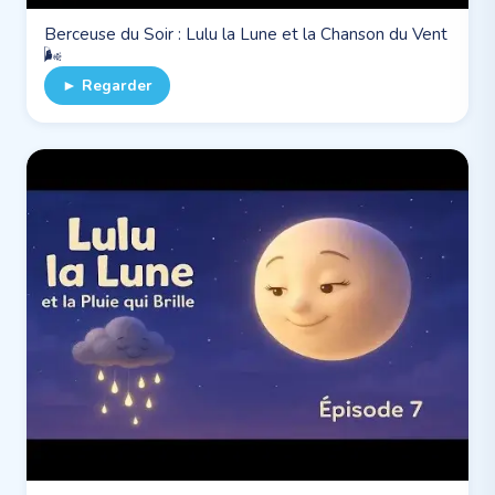
Berceuse du Soir : Lulu la Lune et la Chanson du Vent
🌬️
► Regarder