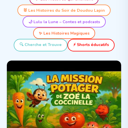
🐰
Les Histoires du Soir de Doudou Lapin
🌙
Lulu la Lune – Contes et podcasts
✨
Les Histoires Magiques
🔍
Cherche et Trouve
⚡
Shorts éducatifs