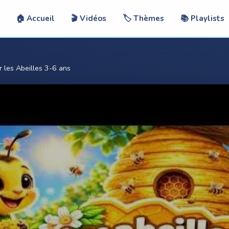
🏠 Accueil
🎬 Vidéos
🏷️ Thèmes
📚 Playlists
r les Abeilles 3-6 ans