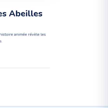
es Abeilles
istoire animée révèle les
e.