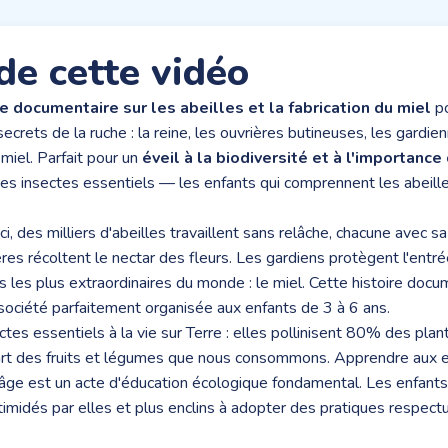
de cette vidéo
re documentaire sur les abeilles et la fabrication du miel
po
ecrets de la ruche : la reine, les ouvrières butineuses, les gardi
 miel. Parfait pour un
éveil à la biodiversité et à l'importance
es insectes essentiels — les enfants qui comprennent les abeille
ci, des milliers d'abeilles travaillent sans relâche, chacune avec s
es récoltent le nectar des fleurs. Les gardiens protègent l'entré
ts les plus extraordinaires du monde : le miel. Cette histoire docu
société parfaitement organisée aux enfants de 3 à 6 ans.
tes essentiels à la vie sur Terre : elles pollinisent 80% des plant
part des fruits et légumes que nous consommons. Apprendre aux e
 âge est un acte d'éducation écologique fondamental. Les enfants 
timidés par elles et plus enclins à adopter des pratiques respec