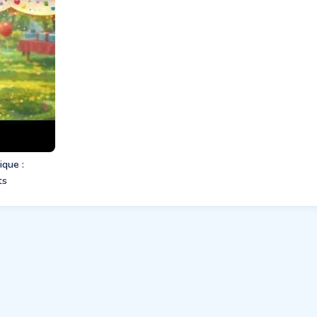
ique :
ts