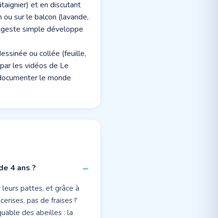
aignier) et en discutant
n ou sur le balcon (lavande,
Ce geste simple développe
ssinée ou collée (feuille,
 par les vidéos de Le
de documenter le monde
de 4 ans ?
r leurs pattes, et grâce à
erises, pas de fraises !'
uable des abeilles : la