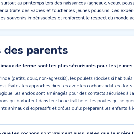
 surtout au printemps lors des naissances (agneaux, veaux, pouss
der la traite des vaches et toucher les jeunes poussins. Ces expér
es souvenirs impérissables et renforcent le respect du monde ag
 des parents
imaux de ferme sont les plus sécurisants pour les jeunes 
'Inde (petits, doux, non-agressifs), les poulets (dociles si habitué
es). Évitez les approches directes avec les cochons adultes (forts 
ique, les enclos sont aménagés pour des contacts sécurisés à l'a
ons qui barbotent dans leur boue fraîche et les poules qui se quer
ts animaux si expressifs et drôles qu'ils préparent les enfants à 
e que les cochons sont vraiment aussi sales que leur réput