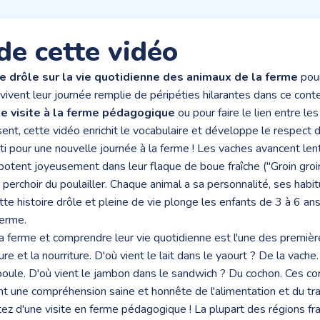
de cette vidéo
re drôle sur la vie quotidienne des animaux de la ferme
pour
vivent leur journée remplie de péripéties hilarantes dans ce conte
e visite à la ferme pédagogique
ou pour faire le lien entre le
sent, cette vidéo enrichit le vocabulaire et développe le respect 
rti pour une nouvelle journée à la ferme ! Les vaches avancent le
otent joyeusement dans leur flaque de boue fraîche ("Groin groin 
r perchoir du poulailler. Chaque animal a sa personnalité, ses habi
tte histoire drôle et pleine de vie plonge les enfants de 3 à 6 an
ferme.
a ferme et comprendre leur vie quotidienne est l'une des premièr
ture et la nourriture. D'où vient le lait dans le yaourt ? De la vach
 poule. D'où vient le jambon dans le sandwich ? Du cochon. Ces c
 une compréhension saine et honnête de l'alimentation et du trav
itez d'une visite en ferme pédagogique ! La plupart des régions f