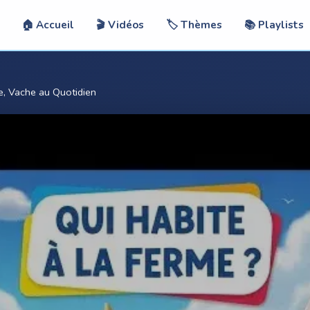
🏠 Accueil
🎬 Vidéos
🏷️ Thèmes
📚 Playlists
e, Vache au Quotidien