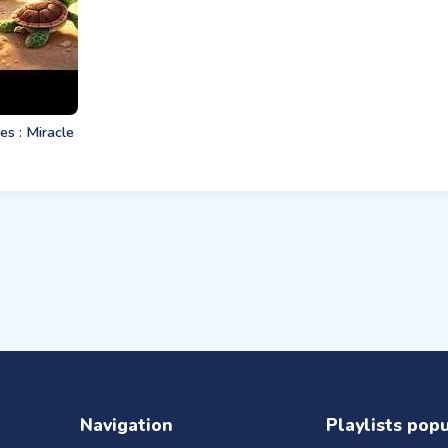
s : Miracle
Navigation
Playlists pop