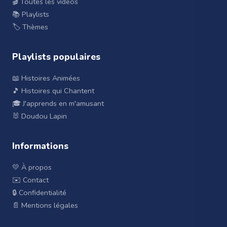
🎬 Toutes les vidéos
📚 Playlists
🏷️ Thèmes
Playlists populaires
📖 Histoires Animées
🎵 Histoires qui Chantent
🎓 J'apprends en m'amusant
🐰 Doudou Lapin
Informations
💛 À propos
✉️ Contact
🔒 Confidentialité
📄 Mentions légales