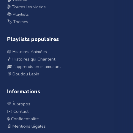
🎬 Toutes les vidéos
📚 Playlists
🏷️ Thèmes
Playlists populaires
📖 Histoires Animées
🎵 Histoires qui Chantent
🎓 J'apprends en m'amusant
🐰 Doudou Lapin
Informations
💛 À propos
✉️ Contact
🔒 Confidentialité
📄 Mentions légales