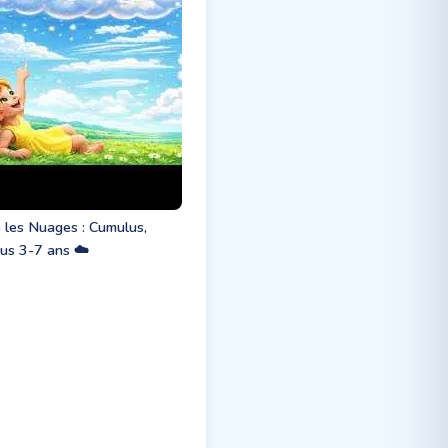
 les Nuages : Cumulus,
rus 3-7 ans ☁️