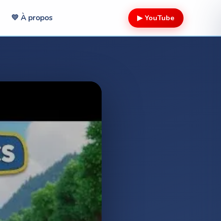
▶ YouTube
💛 À propos