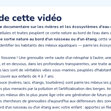
de cette vidéo
re documentaire sur les rivières et les écosystèmes d'eau
ibellules et truites peuplent ce conte nature au bord de l'eau dans
e sortie nature au bord d'un ruisseau ou d'un étang
, cette 
identifier les habitants des milieux aquatiques — parmi les écosy
e foisonne ! Une grenouille verte saute d'un nénuphar à l'autre, une 
au, et en dessous, dans les profondeurs transparentes, une truite
les lacs sont de véritables villes sous-marines, peuplées d'habitan
ouvrir aux enfants de 4 à 7 ans.
e (rivières, lacs, étangs, tourbières) sont parmi les milieux les p
 plus menacés par la pollution et l'artificialisation des berges. Ini
e ces milieux dès le plus jeune âge crée une génération de futurs 
ts chercheurs de grenouilles d'aujourd'hui aux défenseurs des zo
rd d'un ruisseau ou d'un étang avec votre enfant : apportez un fil