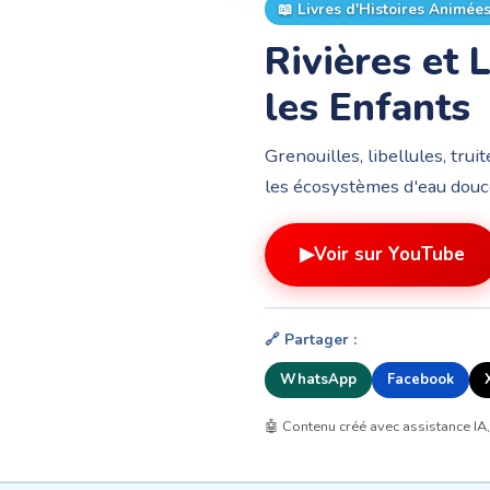
📖
Livres d'Histoires Animée
Rivières et 
les Enfants
Grenouilles, libellules, trui
les écosystèmes d'eau douce
▶
Voir sur YouTube
🔗 Partager :
WhatsApp
Facebook
🤖 Contenu créé avec assistance IA