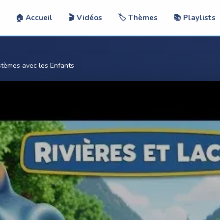
🏠 Accueil
🎬 Vidéos
🏷️ Thèmes
📚 Playlists
ystèmes avec les Enfants