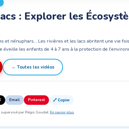
s
Lacs : Explorer les Écosyst
tes et nénuphars… Les rivières et les lacs abritent une vie foi
 éveille les enfants de 4 à 7 ans à la protection de l'enviro
← Toutes les vidéos
X
Email
Pinterest
🔗 Copier
, supervisé par Régis Goudat.
En savoir plus