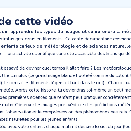
de cette vidéo
pour apprendre les types de nuages et comprendre la mé
stratus gris, cirrus en filaments... Ce conte documentaire enseign
s
enfants curieux de météorologie et de sciences naturell
 — une activité scientifique concrète accessible dès 5 ans qui d
 et essayé de deviner quel temps il allait faire ? Les météorolog
! Le cumulus (ce grand nuage blanc et potelé comme du coton), le
l), le cirrus (ces filaments légers et haut dans le ciel)... Chaque n
on météo. Après cette histoire, tu deviendras toi-même un petit m
 des premières sciences que l'enfant peut pratiquer concrètemen
e matin. Observer les nuages puis vérifier si les prédictions mét
que, l'observation et la compréhension des phénomènes naturels. 
ces naturelles pour les jeunes enfants.
avec votre enfant : chaque matin, il dessine le ciel du jour (les n