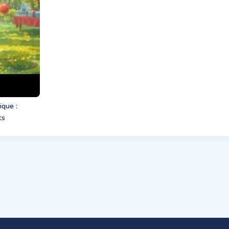
ique :
ts