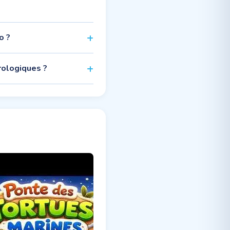
o ?
rologiques ?