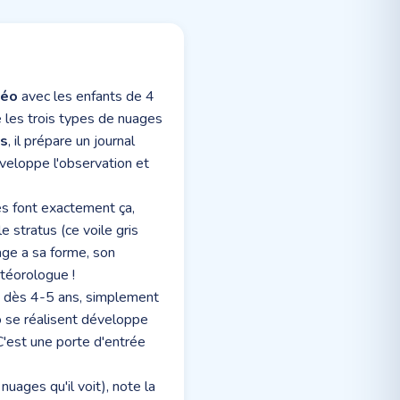
téo
avec les enfants de 4
e les trois types de nuages
es
, il prépare un journal
éveloppe l'observation et
ues font exactement ça,
 stratus (ce voile gris
uage a sa forme, son
étéorologue !
t dès 4-5 ans, simplement
éo se réalisent développe
C'est une porte d'entrée
uages qu'il voit), note la