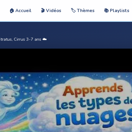
🏠 Accueil
🎬 Vidéos
🏷️ Thèmes
📚 Playlists
tratus, Cirrus 3-7 ans ☁️